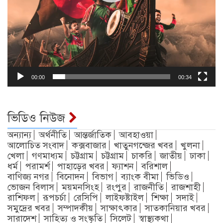
00:00
00:34
ভিডিও নিউজ
অন্যান্য
অর্থনীতি
আন্তর্জাতিক
আবহাওয়া
আলোচিত সংবাদ
কক্সবাজার
খাতুনগন্জের খবর
খুলনা
খেলা
গণমাধ্যম
চট্টগ্রাম
চট্টগ্রাম
চাকরি
জাতীয়
ঢাকা
ধর্ম
পরামর্শ
পাহাড়ের খবর
ফ্যাশন
বরিশাল
বাণিজ্য নগর
বিনোদন
বিভাগ
ব্যাংক বীমা
ভিডিও
ভোজন বিলাস
ময়মনসিংহ
রংপুর
রাজনীতি
রাজশাহী
রাশিফল
রূপচর্চা
রেসিপি
লাইফষ্টাইল
শিক্ষা
সদাই
সমুদ্রের খবর
সম্পাদকীয়
সাক্ষাৎকার
সাতকানিয়ার খবর
সারাদেশ
সাহিত্য ও সংস্কৃতি
সিলেট
স্বাস্থ্যকথা