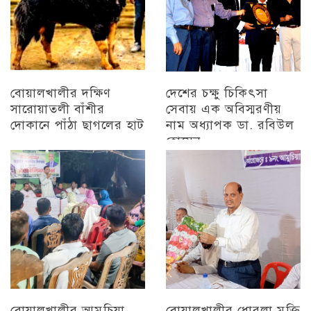
বোয়ালখালীর দক্ষিণ
দেশের চক্ষু চিকিৎসা
সারোয়াতলী বাঁশীর
সেবায় এক অবিস্মরণীয়
দোকানে পাঁঠা ছাগলের হাট
নাম অধ্যাপক ডা. রবিউল
হোসেন
চট্টগ্রাম
চট্টগ্রাম
বোয়ালখালীর আমুচিয়া
বোয়ালখালীর ধোরলা মুক্তি