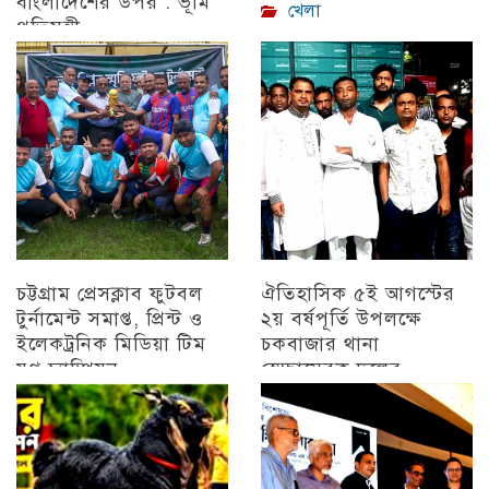
বাংলাদেশের উপর : ভূমি
খেলা
প্রতিমন্ত্রী
চট্টগ্রাম
চট্টগ্রাম প্রেসক্লাব ফুটবল
ঐতিহাসিক ৫ই আগস্টের
টুর্নামেন্ট সমাপ্ত, প্রিন্ট ও
২য় বর্ষপূর্তি উপলক্ষে
ইলেকট্রনিক মিডিয়া টিম
চকবাজার থানা
যুগ্ন চ্যাম্পিয়ন
স্বেচ্ছাসেবক দলের
প্রামাণ্যচিত্র প্রদর্শন ও
চট্টগ্রাম
বিজয় মিছিল
চট্টগ্রাম