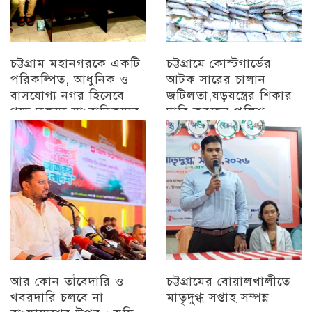
চট্টগ্রাম মহানগরকে একটি
চট্টগ্রামে কোস্টগার্ডের
পরিকল্পিত, আধুনিক ও
আটক সারের চালান
বাসযোগ্য নগর হিসেবে
জটিলতা,ষড়যন্ত্রের শিকার
গড়ে তুলতে সাংবাদিকদের
দাবি করছেন পুলিশ
ইতিবাচক ভূমিকা গুরুত্বপূর্ণ
অন্যান্য
: সিডিএ চেয়ারম্যান
চট্টগ্রাম
আর কোন তাঁবেদারি ও
চট্টগ্রামের বোয়ালখালীতে
খবরদারি চলবে না
মাতৃদুগ্ধ সপ্তাহ সম্পন্ন