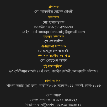
প্রকাশক
মো: আলমগীর হোসেন চৌধুরী
সম্পাদক
মো: হাসান মুরাদ
মোবাইল : ০১৮১৮-৫৩৬৯৭৪
মেইল :
editorsuprobhatctg@gmail.com
মফস্বল সম্পাদক
কে এম রাজীব
ব্যবস্থাপনা সম্পাদক
মোরশেদুল হক আকবরী
সম্পাদক মণ্ডলীর সভাপতি
মো: খোরশেদ আলম
চট্টগ্রাম অফিস :
২৩ স্টেডিয়াম মার্কেট (৪র্থ তলা), কাজীর দেউরী, কতোয়ালি, চট্টগ্রাম।
ঢাকা অফিস :
শাপলা স্কয়ার (৬ষ্ট তলা), বাড়ী নং-২৩, সড়ক নং ১১, বনানী, ঢাকা-১২১৩
যোগাযোগ:
মফস্বল সম্পাদক : ০১৮১১-৩৯৪৮২১
বিজ্ঞাপন ও সার্কুলেশন : ০১৮১৯-৬৩৬৮১২