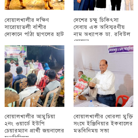
বোয়ালখালীর দক্ষিণ
দেশের চক্ষু চিকিৎসা
সারোয়াতলী বাঁশীর
সেবায় এক অবিস্মরণীয়
দোকানে পাঁঠা ছাগলের হাট
নাম অধ্যাপক ডা. রবিউল
হোসেন
চট্টগ্রাম
চট্টগ্রাম
বোয়ালখালীর আমুচিয়া
বোয়ালখালীর ধোরলা মুক্তি
২নং ওয়ার্ডে ইউপি
সংঘে ইঞ্জিনিয়ার ইকবালের
চেয়ারম্যান প্রার্থী জয়নালের
মতবিনিময় সভা
মতবিনিময়