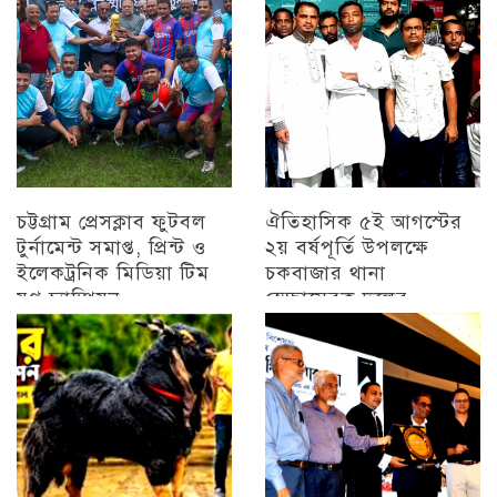
চট্টগ্রাম প্রেসক্লাব ফুটবল
ঐতিহাসিক ৫ই আগস্টের
টুর্নামেন্ট সমাপ্ত, প্রিন্ট ও
২য় বর্ষপূর্তি উপলক্ষে
ইলেকট্রনিক মিডিয়া টিম
চকবাজার থানা
যুগ্ন চ্যাম্পিয়ন
স্বেচ্ছাসেবক দলের
প্রামাণ্যচিত্র প্রদর্শন ও
চট্টগ্রাম
বিজয় মিছিল
চট্টগ্রাম