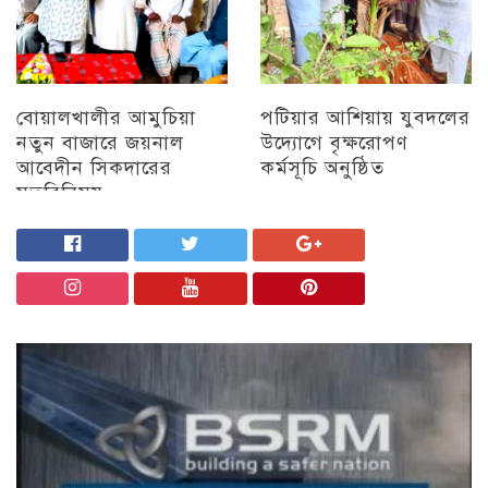
বোয়ালখালীর আমুচিয়া
পটিয়ার আশিয়ায় যুবদলের
নতুন বাজারে জয়নাল
উদ্যোগে বৃক্ষরোপণ
আবেদীন সিকদারের
কর্মসূচি অনুষ্ঠিত
মতবিনিময়
অন্যান্য
চট্টগ্রাম