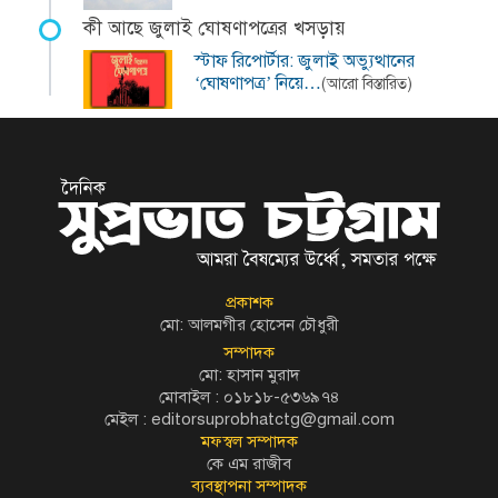
কী আছে জুলাই ঘোষণাপত্রের খসড়ায়
স্টাফ রিপোর্টার: জুলাই অভ্যুত্থানের
‘ঘোষণাপত্র’ নিয়ে…
(আরো বিস্তারিত)
প্রকাশক
মো: আলমগীর হোসেন চৌধুরী
সম্পাদক
মো: হাসান মুরাদ
মোবাইল : ০১৮১৮-৫৩৬৯৭৪
মেইল :
editorsuprobhatctg@gmail.com
মফস্বল সম্পাদক
কে এম রাজীব
ব্যবস্থাপনা সম্পাদক