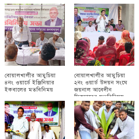
চট্টগ্রাম
চট্টগ্রাম
বোয়ালখালীর আমুচিয়া
বোয়ালখালীর আমুচিয়া
৪নং ওয়ার্ডে ইঞ্জিনিয়ার
২নং ওয়ার্ড উদয়ন সংঘে
ইকবালের মতবিনিময়
জয়নাল আবেদীন
সিকদারের মতবিনিময়
চট্টগ্রাম
অন্যান্য