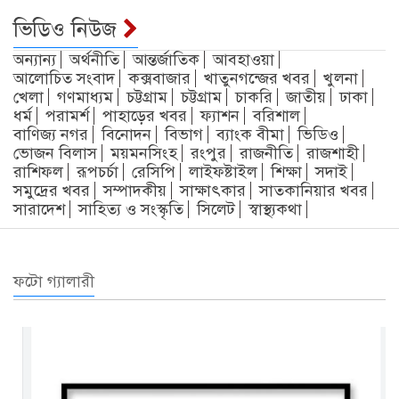
ভিডিও নিউজ
অন্যান্য
অর্থনীতি
আন্তর্জাতিক
আবহাওয়া
আলোচিত সংবাদ
কক্সবাজার
খাতুনগন্জের খবর
খুলনা
খেলা
গণমাধ্যম
চট্টগ্রাম
চট্টগ্রাম
চাকরি
জাতীয়
ঢাকা
ধর্ম
পরামর্শ
পাহাড়ের খবর
ফ্যাশন
বরিশাল
বাণিজ্য নগর
বিনোদন
বিভাগ
ব্যাংক বীমা
ভিডিও
ভোজন বিলাস
ময়মনসিংহ
রংপুর
রাজনীতি
রাজশাহী
রাশিফল
রূপচর্চা
রেসিপি
লাইফষ্টাইল
শিক্ষা
সদাই
সমুদ্রের খবর
সম্পাদকীয়
সাক্ষাৎকার
সাতকানিয়ার খবর
সারাদেশ
সাহিত্য ও সংস্কৃতি
সিলেট
স্বাস্থ্যকথা
ফটো গ্যালারী