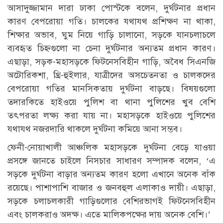
আসাদুজ্জামান দারা ঢাকা পোস্টকে বলেন, দুর্ঘটনার প্রধান
কারণ বেপরোয়া গতি। চালকের যথাযথ প্রশিক্ষণ না থাকা,
শিক্ষার অভাব, ঘুম নিয়ে গাড়ি চালানো, সড়কে যানচলাচলে
ব্যবহৃত চিহ্নগুলো না চেনা দুর্ঘটনার অন্যতম প্রধান কারণ।
এছাড়া, সড়ক-মহাসড়কে ফিটনেসবিহীন গাড়ি, অবৈধ সিএনজি
অটোরিকশা, থ্রি-হুইলার, যাত্রীদের অসচেতনতা ও চালকদের
বেপরোয়া গতির মানসিকতায় দুর্ঘটনা বাড়ছে। বিষয়গুলো
তদারকিতে হাইওয়ে পুলিশ বা থানা পুলিশের খুব বেশি
তৎপরতা লক্ষ্য করা যায় না। মহাসড়কে হাইওয়ে পুলিশের
যথাযথ নজরদারি থাকলে দুর্ঘটনা কমিয়ে আনা সম্ভব।
ফেনী-নোয়াখালী আঞ্চলিক মহাসড়কে দুর্ঘটনা বেড়ে যাওয়া
প্রসঙ্গে জানতে চাইলে নিসচার সাধারণ সম্পাদক বলেন, ‘এ
সড়কে দুর্ঘটনা বাড়ার অন্যতম কারণ হলো এখানে অনেক বাঁক
রয়েছে। পাশাপাশি বাজার ও জনবহুল এলাকাও দায়ী। এছাড়া,
সড়কে চলাচলকারী গাড়িগুলোর বেশিরভাগই ফিটনেসবিহীন
এবং চালকরাও অদক্ষ। এতে মালিকপক্ষের দায় অনেক বেশি।’