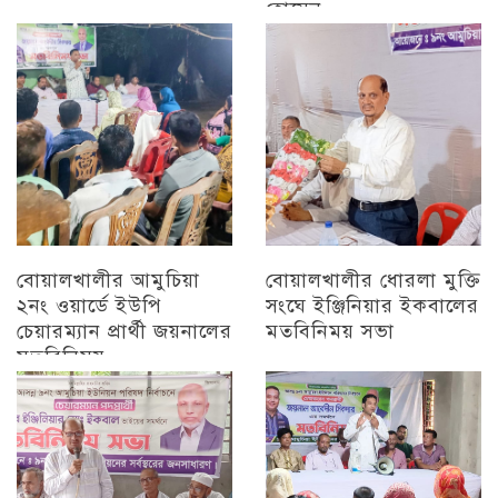
হোসেন
চট্টগ্রাম
চট্টগ্রাম
বোয়ালখালীর আমুচিয়া
বোয়ালখালীর ধোরলা মুক্তি
২নং ওয়ার্ডে ইউপি
সংঘে ইঞ্জিনিয়ার ইকবালের
চেয়ারম্যান প্রার্থী জয়নালের
মতবিনিময় সভা
মতবিনিময়
চট্টগ্রাম
চট্টগ্রাম