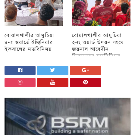
বোয়ালখালীর আমুচিয়া
বোয়ালখালীর আমুচিয়া
৪নং ওয়ার্ডে ইঞ্জিনিয়ার
২নং ওয়ার্ড উদয়ন সংঘে
ইকবালের মতবিনিময়
জয়নাল আবেদীন
সিকদারের মতবিনিময়
চট্টগ্রাম
অন্যান্য