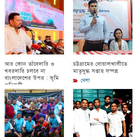
: সিডিএ চেয়ারম্যান
চট্টগ্রাম
আর কোন তাঁবেদারি ও
চট্টগ্রামের বোয়ালখালীতে
খবরদারি চলবে না
মাতৃদুগ্ধ সপ্তাহ সম্পন্ন
বাংলাদেশের উপর : ভূমি
খেলা
প্রতিমন্ত্রী
চট্টগ্রাম