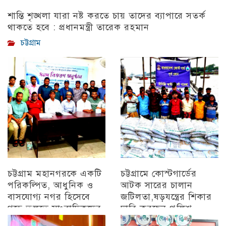
শান্তি শৃঙ্খলা যারা নষ্ট করতে চায় তাদের ব্যাপারে সতর্ক
থাকতে হবে : প্রধানমন্ত্রী তারেক রহমান
চট্টগ্রাম
চট্টগ্রাম মহানগরকে একটি
চট্টগ্রামে কোস্টগার্ডের
পরিকল্পিত, আধুনিক ও
আটক সারের চালান
বাসযোগ্য নগর হিসেবে
জটিলতা,ষড়যন্ত্রের শিকার
গড়ে তুলতে সাংবাদিকদের
দাবি করছেন পুলিশ
ইতিবাচক ভূমিকা গুরুত্বপূর্ণ
অন্যান্য