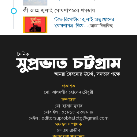
কী আছে জুলাই ঘোষণাপত্রের খসড়ায়
স্টাফ রিপোর্টার: জুলাই অভ্যুত্থানের
‘ঘোষণাপত্র’ নিয়ে…
(আরো বিস্তারিত)
প্রকাশক
মো: আলমগীর হোসেন চৌধুরী
সম্পাদক
মো: হাসান মুরাদ
মোবাইল : ০১৮১৮-৫৩৬৯৭৪
মেইল :
editorsuprobhatctg@gmail.com
মফস্বল সম্পাদক
কে এম রাজীব
ব্যবস্থাপনা সম্পাদক