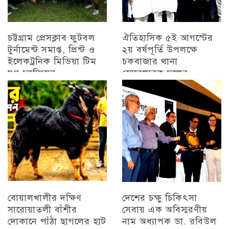
চট্টগ্রাম প্রেসক্লাব ফুটবল
ঐতিহাসিক ৫ই আগস্টের
টুর্নামেন্ট সমাপ্ত, প্রিন্ট ও
২য় বর্ষপূর্তি উপলক্ষে
ইলেকট্রনিক মিডিয়া টিম
চকবাজার থানা
যুগ্ন চ্যাম্পিয়ন
স্বেচ্ছাসেবক দলের
প্রামাণ্যচিত্র প্রদর্শন ও
চট্টগ্রাম
বিজয় মিছিল
চট্টগ্রাম
বোয়ালখালীর দক্ষিণ
দেশের চক্ষু চিকিৎসা
সারোয়াতলী বাঁশীর
সেবায় এক অবিস্মরণীয়
দোকানে পাঁঠা ছাগলের হাট
নাম অধ্যাপক ডা. রবিউল