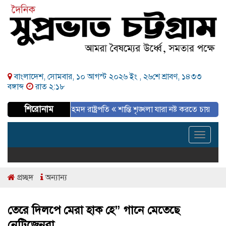
বাংলাদেশ, সোমবার, ১০ আগস্ট ২০২৬ ইং ,
২৬শে শ্রাবণ, ১৪৩৩
বঙ্গাব্দ
রাত ২:১৮
শিরোনাম
তে কর্ণেল অলি আহমদ রাষ্ট্রপতি
শান্তি শৃঙ্খলা যারা নষ্ট করতে চায় তাদের ব্যাপা
Toggle
navigat
প্রচ্ছদ
অন্যান্য
তেরে দিলপে মেরা হাক হে” গানে মেতেছে
নেটিজেনরা