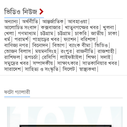
ভিডিও নিউজ
অন্যান্য
অর্থনীতি
আন্তর্জাতিক
আবহাওয়া
আলোচিত সংবাদ
কক্সবাজার
খাতুনগন্জের খবর
খুলনা
খেলা
গণমাধ্যম
চট্টগ্রাম
চট্টগ্রাম
চাকরি
জাতীয়
ঢাকা
ধর্ম
পরামর্শ
পাহাড়ের খবর
ফ্যাশন
বরিশাল
বাণিজ্য নগর
বিনোদন
বিভাগ
ব্যাংক বীমা
ভিডিও
ভোজন বিলাস
ময়মনসিংহ
রংপুর
রাজনীতি
রাজশাহী
রাশিফল
রূপচর্চা
রেসিপি
লাইফষ্টাইল
শিক্ষা
সদাই
সমুদ্রের খবর
সম্পাদকীয়
সাক্ষাৎকার
সাতকানিয়ার খবর
সারাদেশ
সাহিত্য ও সংস্কৃতি
সিলেট
স্বাস্থ্যকথা
ফটো গ্যালারী