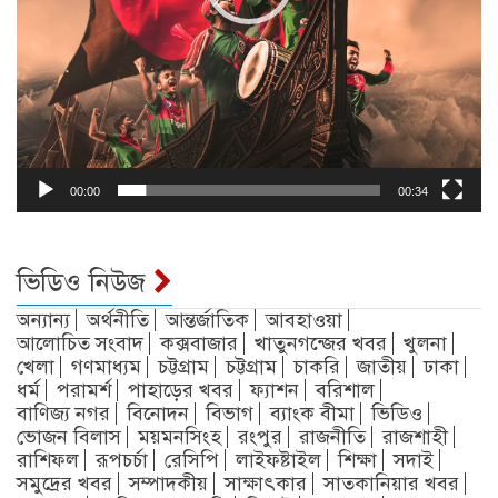
00:00
00:34
ভিডিও নিউজ
অন্যান্য
অর্থনীতি
আন্তর্জাতিক
আবহাওয়া
আলোচিত সংবাদ
কক্সবাজার
খাতুনগন্জের খবর
খুলনা
খেলা
গণমাধ্যম
চট্টগ্রাম
চট্টগ্রাম
চাকরি
জাতীয়
ঢাকা
ধর্ম
পরামর্শ
পাহাড়ের খবর
ফ্যাশন
বরিশাল
বাণিজ্য নগর
বিনোদন
বিভাগ
ব্যাংক বীমা
ভিডিও
ভোজন বিলাস
ময়মনসিংহ
রংপুর
রাজনীতি
রাজশাহী
রাশিফল
রূপচর্চা
রেসিপি
লাইফষ্টাইল
শিক্ষা
সদাই
সমুদ্রের খবর
সম্পাদকীয়
সাক্ষাৎকার
সাতকানিয়ার খবর