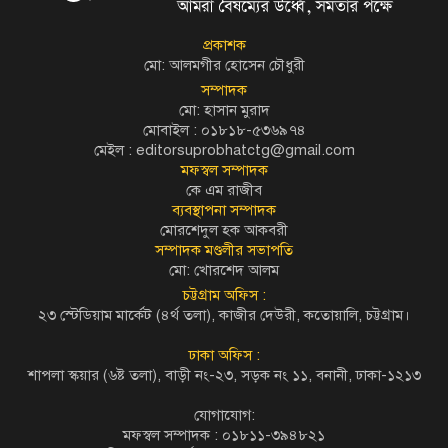
প্রকাশক
মো: আলমগীর হোসেন চৌধুরী
সম্পাদক
মো: হাসান মুরাদ
মোবাইল : ০১৮১৮-৫৩৬৯৭৪
মেইল :
editorsuprobhatctg@gmail.com
মফস্বল সম্পাদক
কে এম রাজীব
ব্যবস্থাপনা সম্পাদক
মোরশেদুল হক আকবরী
সম্পাদক মণ্ডলীর সভাপতি
মো: খোরশেদ আলম
চট্টগ্রাম অফিস :
২৩ স্টেডিয়াম মার্কেট (৪র্থ তলা), কাজীর দেউরী, কতোয়ালি, চট্টগ্রাম।
ঢাকা অফিস :
শাপলা স্কয়ার (৬ষ্ট তলা), বাড়ী নং-২৩, সড়ক নং ১১, বনানী, ঢাকা-১২১৩
যোগাযোগ:
মফস্বল সম্পাদক : ০১৮১১-৩৯৪৮২১