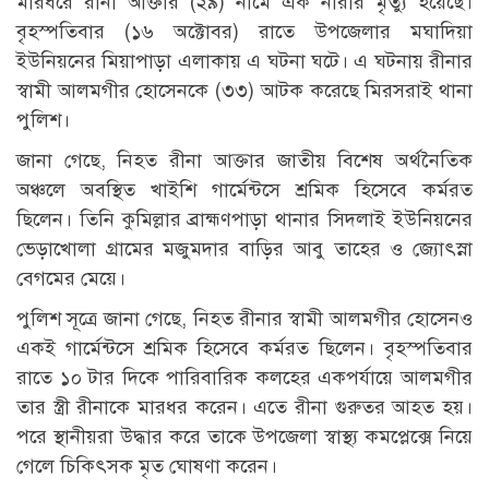
মারধরে রীনা আক্তার (২৯) নামে এক নারীর মৃত্যু হয়েছে।
বৃহস্পতিবার (১৬ অক্টোবর) রাতে উপজেলার মঘাদিয়া
ইউনিয়নের মিয়াপাড়া এলাকায় এ ঘটনা ঘটে। এ ঘটনায় রীনার
স্বামী আলমগীর হোসেনকে (৩৩) আটক করেছে মিরসরাই থানা
পুলিশ।
জানা গেছে, নিহত রীনা আক্তার জাতীয় বিশেষ অর্থনৈতিক
অঞ্চলে অবস্থিত খাইশি গার্মেন্টসে শ্রমিক হিসেবে কর্মরত
ছিলেন। তিনি কুমিল্লার ব্রাহ্মণপাড়া থানার সিদলাই ইউনিয়নের
ভেড়াখোলা গ্রামের মজুমদার বাড়ির আবু তাহের ও জ্যোৎস্না
বেগমের মেয়ে।
পুলিশ সূত্রে জানা গেছে, নিহত রীনার স্বামী আলমগীর হোসেনও
একই গার্মেন্টসে শ্রমিক হিসেবে কর্মরত ছিলেন। বৃহস্পতিবার
রাতে ১০ টার দিকে পারিবারিক কলহের একপর্যায়ে আলমগীর
তার স্ত্রী রীনাকে মারধর করেন। এতে রীনা গুরুতর আহত হয়।
পরে স্থানীয়রা উদ্ধার করে তাকে উপজেলা স্বাস্থ্য কমপ্লেক্সে নিয়ে
গেলে চিকিৎসক মৃত ঘোষণা করেন।