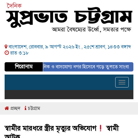
বাংলাদেশ, রোববার, ৯ আগস্ট ২০২৬ ইং ,
২৫শে শ্রাবণ, ১৪৩৩ বঙ্গাব্দ
রাত ৩:১৮
শিরোনাম
পরিকল্পিত, আধুনিক ও বাসযোগ্য নগর হিসেবে গড়ে তুলতে সাংবাদিকদের ইতিবাচক 
Toggle
navigat
প্রচ্ছদ
চট্টগ্রাম
স্বামীর মারধরে স্ত্রীর মৃত্যুর অভিযোগ
স্বামী
আটক