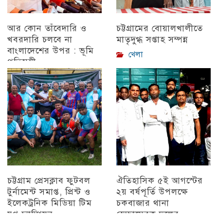
আর কোন তাঁবেদারি ও
চট্টগ্রামের বোয়ালখালীতে
খবরদারি চলবে না
মাতৃদুগ্ধ সপ্তাহ সম্পন্ন
বাংলাদেশের উপর : ভূমি
খেলা
প্রতিমন্ত্রী
চট্টগ্রাম
চট্টগ্রাম প্রেসক্লাব ফুটবল
ঐতিহাসিক ৫ই আগস্টের
টুর্নামেন্ট সমাপ্ত, প্রিন্ট ও
২য় বর্ষপূর্তি উপলক্ষে
ইলেকট্রনিক মিডিয়া টিম
চকবাজার থানা
যুগ্ন চ্যাম্পিয়ন
স্বেচ্ছাসেবক দলের