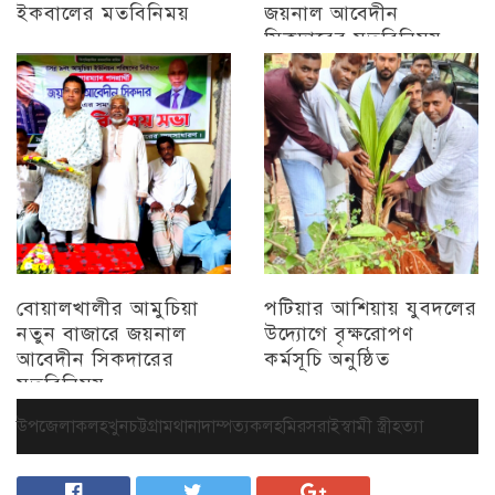
ইকবালের মতবিনিময়
জয়নাল আবেদীন
সিকদারের মতবিনিময়
চট্টগ্রাম
অন্যান্য
বোয়ালখালীর আমুচিয়া
পটিয়ার আশিয়ায় যুবদলের
নতুন বাজারে জয়নাল
উদ্যোগে বৃক্ষরোপণ
আবেদীন সিকদারের
কর্মসূচি অনুষ্ঠিত
মতবিনিময়
অন্যান্য
চট্টগ্রাম
উপজেলা
কলহ
খুন
চট্টগ্রাম
থানা
দাম্পত্যকলহ
মিরসরাই
স্বামী স্ত্রী
হত্যা