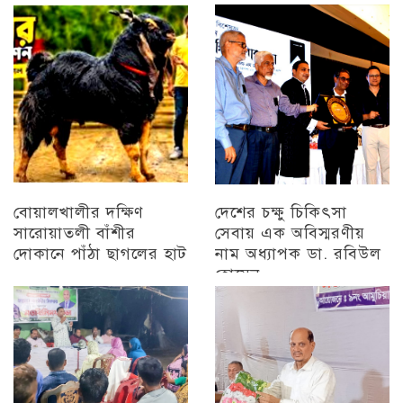
প্রামাণ্যচিত্র প্রদর্শন ও
চট্টগ্রাম
বিজয় মিছিল
চট্টগ্রাম
বোয়ালখালীর দক্ষিণ
দেশের চক্ষু চিকিৎসা
সারোয়াতলী বাঁশীর
সেবায় এক অবিস্মরণীয়
দোকানে পাঁঠা ছাগলের হাট
নাম অধ্যাপক ডা. রবিউল
হোসেন
চট্টগ্রাম
চট্টগ্রাম