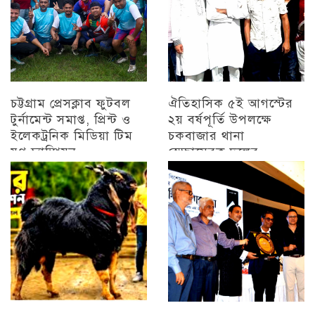
চট্টগ্রাম প্রেসক্লাব ফুটবল
ঐতিহাসিক ৫ই আগস্টের
টুর্নামেন্ট সমাপ্ত, প্রিন্ট ও
২য় বর্ষপূর্তি উপলক্ষে
ইলেকট্রনিক মিডিয়া টিম
চকবাজার থানা
যুগ্ন চ্যাম্পিয়ন
স্বেচ্ছাসেবক দলের
প্রামাণ্যচিত্র প্রদর্শন ও
চট্টগ্রাম
বিজয় মিছিল
চট্টগ্রাম