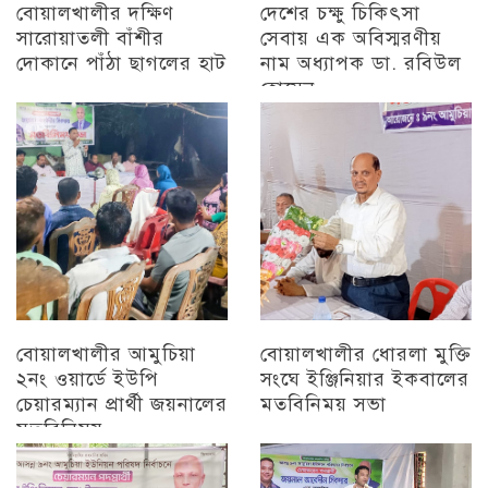
বোয়ালখালীর দক্ষিণ
দেশের চক্ষু চিকিৎসা
সারোয়াতলী বাঁশীর
সেবায় এক অবিস্মরণীয়
দোকানে পাঁঠা ছাগলের হাট
নাম অধ্যাপক ডা. রবিউল
হোসেন
চট্টগ্রাম
চট্টগ্রাম
বোয়ালখালীর আমুচিয়া
বোয়ালখালীর ধোরলা মুক্তি
২নং ওয়ার্ডে ইউপি
সংঘে ইঞ্জিনিয়ার ইকবালের
চেয়ারম্যান প্রার্থী জয়নালের
মতবিনিময় সভা
মতবিনিময়
চট্টগ্রাম
চট্টগ্রাম