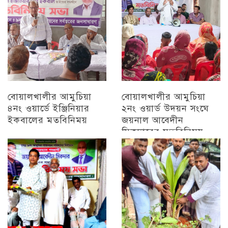
বোয়ালখালীর আমুচিয়া
বোয়ালখালীর আমুচিয়া
৪নং ওয়ার্ডে ইঞ্জিনিয়ার
২নং ওয়ার্ড উদয়ন সংঘে
ইকবালের মতবিনিময়
জয়নাল আবেদীন
সিকদারের মতবিনিময়
চট্টগ্রাম
অন্যান্য