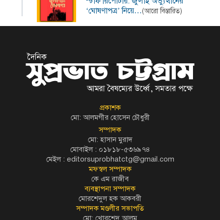
স্টাফ রিপোর্টার: জুলাই অভ্যুত্থানের
‘ঘোষণাপত্র’ নিয়ে…
(আরো বিস্তারিত)
প্রকাশক
মো: আলমগীর হোসেন চৌধুরী
সম্পাদক
মো: হাসান মুরাদ
মোবাইল : ০১৮১৮-৫৩৬৯৭৪
মেইল :
editorsuprobhatctg@gmail.com
মফস্বল সম্পাদক
কে এম রাজীব
ব্যবস্থাপনা সম্পাদক
মোরশেদুল হক আকবরী
সম্পাদক মণ্ডলীর সভাপতি
মো: খোরশেদ আলম