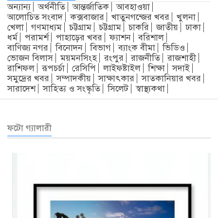
অন্যান্য
অর্থনীতি
আন্তর্জাতিক
আবহাওয়া
আলোচিত সংবাদ
কক্সবাজার
খাতুনগন্জের খবর
খুলনা
খেলা
গণমাধ্যম
চট্টগ্রাম
চট্টগ্রাম
চাকরি
জাতীয়
ঢাকা
ধর্ম
পরামর্শ
পাহাড়ের খবর
ফ্যাশন
বরিশাল
বাণিজ্য নগর
বিনোদন
বিভাগ
ব্যাংক বীমা
ভিডিও
ভোজন বিলাস
ময়মনসিংহ
রংপুর
রাজনীতি
রাজশাহী
রাশিফল
রূপচর্চা
রেসিপি
লাইফষ্টাইল
শিক্ষা
সদাই
সমুদ্রের খবর
সম্পাদকীয়
সাক্ষাৎকার
সাতকানিয়ার খবর
সারাদেশ
সাহিত্য ও সংস্কৃতি
সিলেট
স্বাস্থ্যকথা
ফটো গ্যালারী