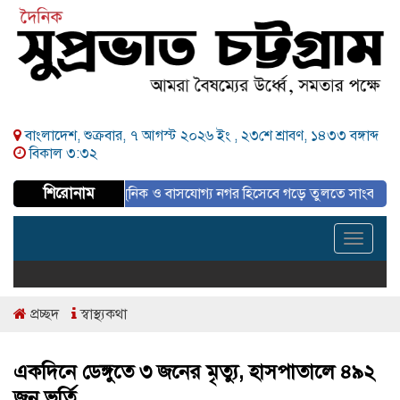
বাংলাদেশ, শুক্রবার, ৭ আগস্ট ২০২৬ ইং ,
২৩শে শ্রাবণ, ১৪৩৩ বঙ্গাব্দ
বিকাল ৩:৩২
শিরোনাম
পরিকল্পিত, আধুনিক ও বাসযোগ্য নগর হিসেবে গড়ে তুলতে সাংবাদিকদের ইতিবাচক 
Toggle
navigat
প্রচ্ছদ
স্বাস্থ্যকথা
একদিনে ডেঙ্গুতে ৩ জনের মৃত্যু, হাসপাতালে ৪৯২
জন ভর্তি