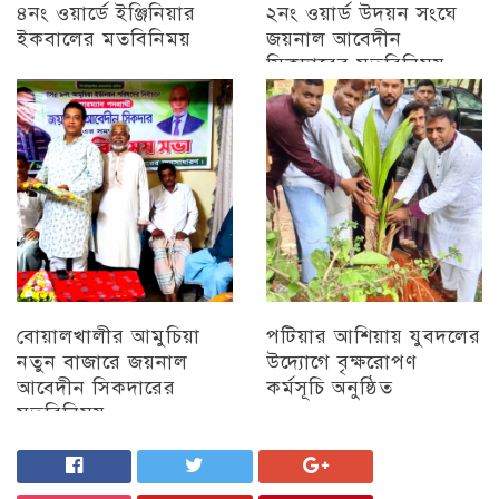
৪নং ওয়ার্ডে ইঞ্জিনিয়ার
২নং ওয়ার্ড উদয়ন সংঘে
ইকবালের মতবিনিময়
জয়নাল আবেদীন
সিকদারের মতবিনিময়
চট্টগ্রাম
অন্যান্য
বোয়ালখালীর আমুচিয়া
পটিয়ার আশিয়ায় যুবদলের
নতুন বাজারে জয়নাল
উদ্যোগে বৃক্ষরোপণ
আবেদীন সিকদারের
কর্মসূচি অনুষ্ঠিত
মতবিনিময়
অন্যান্য
চট্টগ্রাম