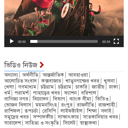
00:00
00:34
ভিডিও নিউজ
অন্যান্য
অর্থনীতি
আন্তর্জাতিক
আবহাওয়া
আলোচিত সংবাদ
কক্সবাজার
খাতুনগন্জের খবর
খুলনা
খেলা
গণমাধ্যম
চট্টগ্রাম
চট্টগ্রাম
চাকরি
জাতীয়
ঢাকা
ধর্ম
পরামর্শ
পাহাড়ের খবর
ফ্যাশন
বরিশাল
বাণিজ্য নগর
বিনোদন
বিভাগ
ব্যাংক বীমা
ভিডিও
ভোজন বিলাস
ময়মনসিংহ
রংপুর
রাজনীতি
রাজশাহী
রাশিফল
রূপচর্চা
রেসিপি
লাইফষ্টাইল
শিক্ষা
সদাই
সমুদ্রের খবর
সম্পাদকীয়
সাক্ষাৎকার
সাতকানিয়ার খবর
সারাদেশ
সাহিত্য ও সংস্কৃতি
সিলেট
স্বাস্থ্যকথা