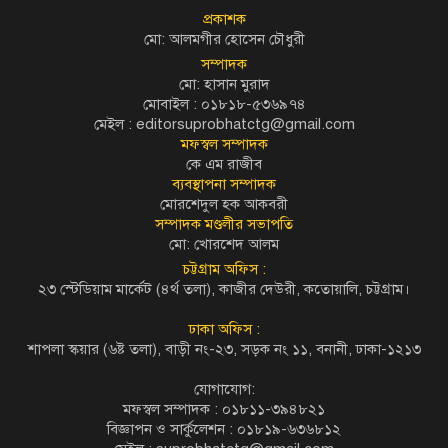
প্রকাশক
মো: আলমগীর হোসেন চৌধুরী
সম্পাদক
মো: হাসান মুরাদ
মোবাইল : ০১৮১৮-৫৩৬৯৭৪
মেইল :
editorsuprobhatctg@gmail.com
মফস্বল সম্পাদক
কে এম রাজীব
ব্যবস্থাপনা সম্পাদক
মোরশেদুল হক আকবরী
সম্পাদক মণ্ডলীর সভাপতি
মো: খোরশেদ আলম
চট্টগ্রাম অফিস :
২৩ স্টেডিয়াম মার্কেট (৪র্থ তলা), কাজীর দেউরী, কতোয়ালি, চট্টগ্রাম।
ঢাকা অফিস :
শাপলা স্কয়ার (৬ষ্ট তলা), বাড়ী নং-২৩, সড়ক নং ১১, বনানী, ঢাকা-১২১৩
যোগাযোগ:
মফস্বল সম্পাদক : ০১৮১১-৩৯৪৮২১
বিজ্ঞাপন ও সার্কুলেশন : ০১৮১৯-৬৩৬৮১২