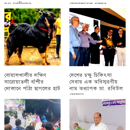
যুগ্ন চ্যাম্পিয়ন
স্বেচ্ছাসেবক দলের
প্রামাণ্যচিত্র প্রদর্শন ও
চট্টগ্রাম
বিজয় মিছিল
চট্টগ্রাম
বোয়ালখালীর দক্ষিণ
দেশের চক্ষু চিকিৎসা
সারোয়াতলী বাঁশীর
সেবায় এক অবিস্মরণীয়
দোকানে পাঁঠা ছাগলের হাট
নাম অধ্যাপক ডা. রবিউল
হোসেন
চট্টগ্রাম
চট্টগ্রাম