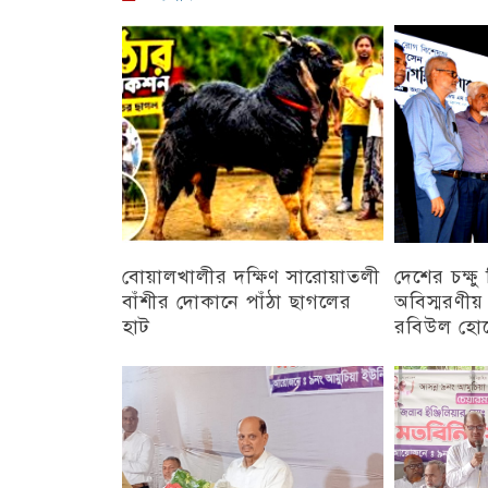
বোয়ালখালীর দক্ষিণ সারোয়াতলী
দেশের চক্ষ
বাঁশীর দোকানে পাঁঠা ছাগলের
অবিস্মরণীয়
হাট
রবিউল হো
চট্টগ্রাম
চট্টগ্রাম