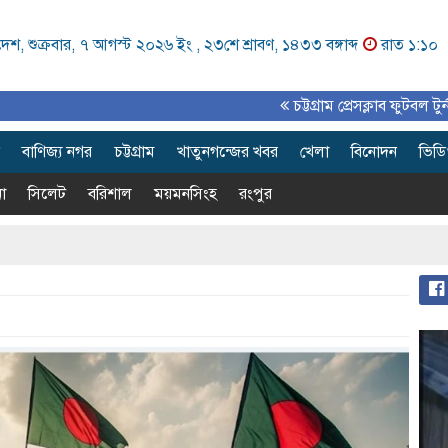
েশ, শুক্রবার, ৭ আগস্ট ২০২৬ ইং ,
২৩শে শ্রাবণ, ১৪৩৩ বঙ্গাব্দ
রাত ১:১০
চট্টগ্রাম প্রেসক্লাব ফুটবল টুর্নামেন্ট সমা
বাণিজ্য নগর
চট্টগ্রাম
খাতুনগন্জের খবর
খেলা
বিনোদন
ভিড
া
সিলেট
বরিশাল
ময়মনসিংহ
রংপুর