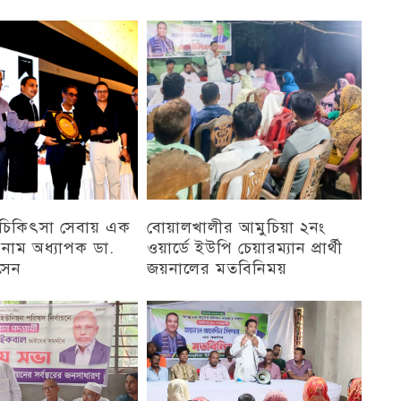
চট্টগ্রাম
ু চিকিৎসা সেবায় এক
বোয়ালখালীর আমুচিয়া ২নং
 নাম অধ্যাপক ডা.
ওয়ার্ডে ইউপি চেয়ারম্যান প্রার্থী
সেন
জয়নালের মতবিনিময়
চট্টগ্রাম