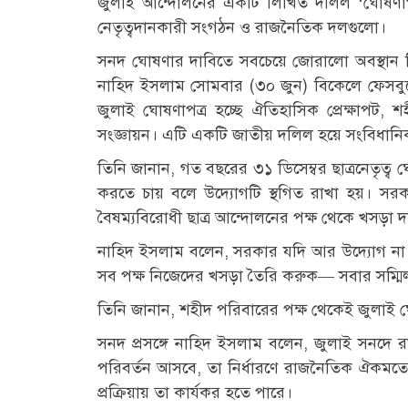
জুলাই আন্দোলনের একটি লিখিত দলিল ‘ঘোষণাপ
নেতৃত্বদানকারী সংগঠন ও রাজনৈতিক দলগুলো।
সনদ ঘোষণার দাবিতে সবচেয়ে জোরালো অবস্থান নি
নাহিদ ইসলাম সোমবার (৩০ জুন) বিকেলে ফেসবু
জুলাই ঘোষণাপত্র হচ্ছে ঐতিহাসিক প্রেক্ষাপট, 
সংজ্ঞায়ন। এটি একটি জাতীয় দলিল হয়ে সংবিধানিক
তিনি জানান, গত বছরের ৩১ ডিসেম্বর ছাত্রনেতৃত্ব
করতে চায় বলে উদ্যোগটি স্থগিত রাখা হয়। সরকার
বৈষম্যবিরোধী ছাত্র আন্দোলনের পক্ষ থেকে খসড়
নাহিদ ইসলাম বলেন, সরকার যদি আর উদ্যোগ না 
সব পক্ষ নিজেদের খসড়া তৈরি করুক— সবার সম্মিলনে 
তিনি জানান, শহীদ পরিবারের পক্ষ থেকেই জুলাই 
সনদ প্রসঙ্গে নাহিদ ইসলাম বলেন, জুলাই সনদে রা
পরিবর্তন আসবে, তা নির্ধারণে রাজনৈতিক ঐকম
প্রক্রিয়ায় তা কার্যকর হতে পারে।