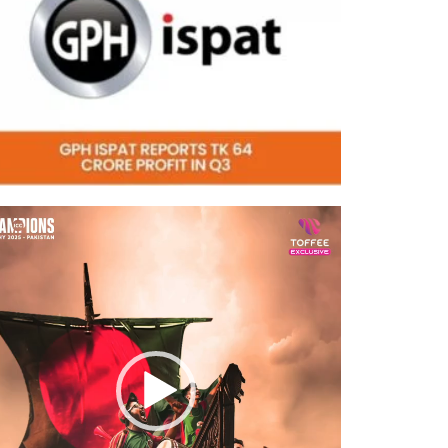
eo
er