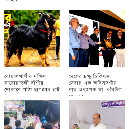
চট্টগ্রাম
বোয়ালখালীর দক্ষিণ
দেশের চক্ষু চিকিৎসা
সারোয়াতলী বাঁশীর
সেবায় এক অবিস্মরণীয়
দোকানে পাঁঠা ছাগলের হাট
নাম অধ্যাপক ডা. রবিউল
হোসেন
চট্টগ্রাম
চট্টগ্রাম