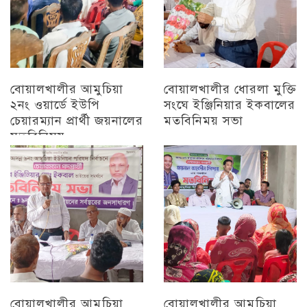
বোয়ালখালীর আমুচিয়া
বোয়ালখালীর ধোরলা মুক্তি
২নং ওয়ার্ডে ইউপি
সংঘে ইঞ্জিনিয়ার ইকবালের
চেয়ারম্যান প্রার্থী জয়নালের
মতবিনিময় সভা
মতবিনিময়
চট্টগ্রাম
চট্টগ্রাম
বোয়ালখালীর আমুচিয়া
বোয়ালখালীর আমুচিয়া