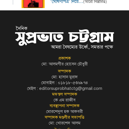
‘ঘোষণাপত্র’ নিয়ে…
(আরো বিস্তারিত)
প্রকাশক
মো: আলমগীর হোসেন চৌধুরী
সম্পাদক
মো: হাসান মুরাদ
মোবাইল : ০১৮১৮-৫৩৬৯৭৪
মেইল :
editorsuprobhatctg@gmail.com
মফস্বল সম্পাদক
কে এম রাজীব
ব্যবস্থাপনা সম্পাদক
মোরশেদুল হক আকবরী
সম্পাদক মণ্ডলীর সভাপতি
মো: খোরশেদ আলম