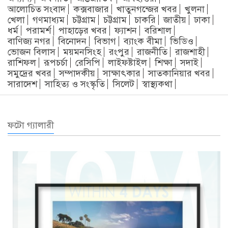
আলোচিত সংবাদ
কক্সবাজার
খাতুনগন্জের খবর
খুলনা
খেলা
গণমাধ্যম
চট্টগ্রাম
চট্টগ্রাম
চাকরি
জাতীয়
ঢাকা
ধর্ম
পরামর্শ
পাহাড়ের খবর
ফ্যাশন
বরিশাল
বাণিজ্য নগর
বিনোদন
বিভাগ
ব্যাংক বীমা
ভিডিও
ভোজন বিলাস
ময়মনসিংহ
রংপুর
রাজনীতি
রাজশাহী
রাশিফল
রূপচর্চা
রেসিপি
লাইফষ্টাইল
শিক্ষা
সদাই
সমুদ্রের খবর
সম্পাদকীয়
সাক্ষাৎকার
সাতকানিয়ার খবর
সারাদেশ
সাহিত্য ও সংস্কৃতি
সিলেট
স্বাস্থ্যকথা
ফটো গ্যালারী