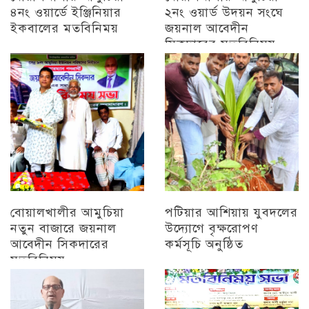
৪নং ওয়ার্ডে ইঞ্জিনিয়ার
২নং ওয়ার্ড উদয়ন সংঘে
ইকবালের মতবিনিময়
জয়নাল আবেদীন
সিকদারের মতবিনিময়
চট্টগ্রাম
অন্যান্য
বোয়ালখালীর আমুচিয়া
পটিয়ার আশিয়ায় যুবদলের
নতুন বাজারে জয়নাল
উদ্যোগে বৃক্ষরোপণ
আবেদীন সিকদারের
কর্মসূচি অনুষ্ঠিত
মতবিনিময়
অন্যান্য
চট্টগ্রাম