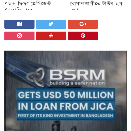
পছন্দ ফিফা প্রেসিডেন্ট
বোয়ালখালীতে টাউন হল
ইনফান্তিনোকে
সভা
চট্টগ্রাম
চট্টগ্রাম