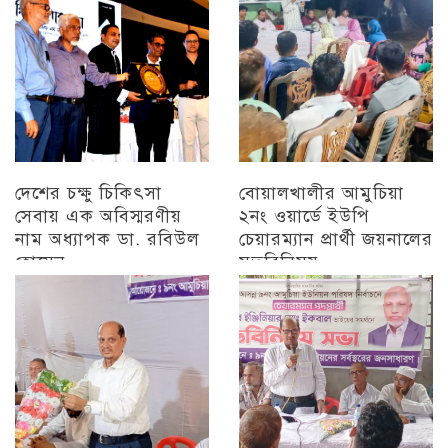
দেশের চক্ষু চিকিৎসা
বোয়ালখালীর আমুচিয়া
সেবায় এক অবিস্মরণীয়
২নং ওয়ার্ডে ইউপি
নাম অধ্যাপক ডা. রবিউল
চেয়ারম্যান প্রার্থী জয়নালের
হোসেন
মতবিনিময়
চট্টগ্রাম
চট্টগ্রাম