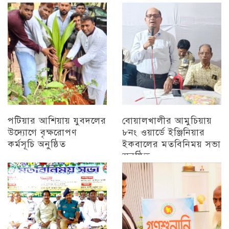
অন্যান্য
চট্টগ্রাম
পটিয়ার আশিয়ায় যুবদলের
বোয়ালখালীর আমুচিয়ায়
উদ্যোগে বৃক্ষরোপণ
৮নং ওয়ার্ডে ইঞ্জিনিয়ার
কর্মসূচি অনুষ্ঠিত
ইকবালের মতবিনিময় সভা
অনুষ্ঠিত
অন্যান্য
চট্টগ্রাম