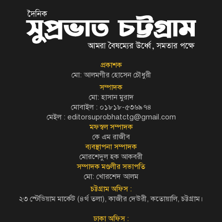
প্রকাশক
মো: আলমগীর হোসেন চৌধুরী
সম্পাদক
মো: হাসান মুরাদ
মোবাইল : ০১৮১৮-৫৩৬৯৭৪
মেইল :
editorsuprobhatctg@gmail.com
মফস্বল সম্পাদক
কে এম রাজীব
ব্যবস্থাপনা সম্পাদক
মোরশেদুল হক আকবরী
সম্পাদক মণ্ডলীর সভাপতি
মো: খোরশেদ আলম
চট্টগ্রাম অফিস :
২৩ স্টেডিয়াম মার্কেট (৪র্থ তলা), কাজীর দেউরী, কতোয়ালি, চট্টগ্রাম।
ঢাকা অফিস :