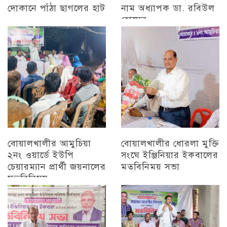
দোকানে পাঁঠা ছাগলের হাট
নাম অধ্যাপক ডা. রবিউল
হোসেন
চট্টগ্রাম
চট্টগ্রাম
বোয়ালখালীর আমুচিয়া
বোয়ালখালীর ধোরলা মুক্তি
২নং ওয়ার্ডে ইউপি
সংঘে ইঞ্জিনিয়ার ইকবালের
চেয়ারম্যান প্রার্থী জয়নালের
মতবিনিময় সভা
মতবিনিময়
চট্টগ্রাম
চট্টগ্রাম