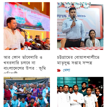
আর কোন তাঁবেদারি ও
চট্টগ্রামের বোয়ালখালীতে
খবরদারি চলবে না
মাতৃদুগ্ধ সপ্তাহ সম্পন্ন
বাংলাদেশের উপর : ভূমি
খেলা
প্রতিমন্ত্রী
চট্টগ্রাম