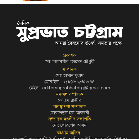
প্রকাশক
মো: আলমগীর হোসেন চৌধুরী
সম্পাদক
মো: হাসান মুরাদ
মোবাইল : ০১৮১৮-৫৩৬৯৭৪
মেইল :
editorsuprobhatctg@gmail.com
মফস্বল সম্পাদক
কে এম রাজীব
ব্যবস্থাপনা সম্পাদক
মোরশেদুল হক আকবরী
সম্পাদক মণ্ডলীর সভাপতি
মো: খোরশেদ আলম
চট্টগ্রাম অফিস :
২৩ স্টেডিয়াম মার্কেট (৪র্থ তলা), কাজীর দেউরী, কতোয়ালি, চট্টগ্রাম।