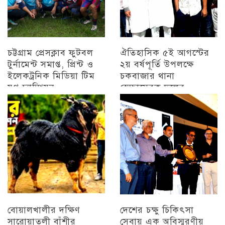
চট্টগ্রাম প্রেসক্লাব ফুটবল
ঐতিহাসিক ৫ই আগস্টের
টুর্নামেন্ট সমাপ্ত, প্রিন্ট ও
২য় বর্ষপূর্তি উপলক্ষে
ইলেকট্রনিক মিডিয়া টিম
চকবাজার থানা
যুগ্ন চ্যাম্পিয়ন
স্বেচ্ছাসেবক দলের
প্রামাণ্যচিত্র প্রদর্শন ও
চট্টগ্রাম
বিজয় মিছিল
চট্টগ্রাম
বোয়ালখালীর দক্ষিণ
দেশের চক্ষু চিকিৎসা
সারোয়াতলী বাঁশীর
সেবায় এক অবিস্মরণীয়