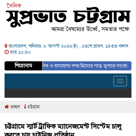
বাংলাদেশ, শনিবার, ৮ আগস্ট ২০২৬ ইং ,
২৩শে শ্রাবণ, ১৪৩৩ বঙ্গাব্দ
রাত ১০:৪০
শিরোনাম
রিকল্পিত, আধুনিক ও বাসযোগ্য নগর হিসেবে গড়ে তুলতে সাংবাদিকদের ইতিবাচক ভ
Toggle
navigat
প্রচ্ছদ
চট্টগ্রাম
চট্টগ্রামে স্মার্ট ট্রাফিক ম্যানেজমেন্ট সিস্টেম চালু
করতে চায় চাইনিজ প্রতিষ্ঠান