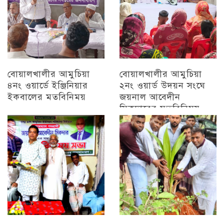
বোয়ালখালীর আমুচিয়া
বোয়ালখালীর আমুচিয়া
৪নং ওয়ার্ডে ইঞ্জিনিয়ার
২নং ওয়ার্ড উদয়ন সংঘে
ইকবালের মতবিনিময়
জয়নাল আবেদীন
সিকদারের মতবিনিময়
চট্টগ্রাম
অন্যান্য