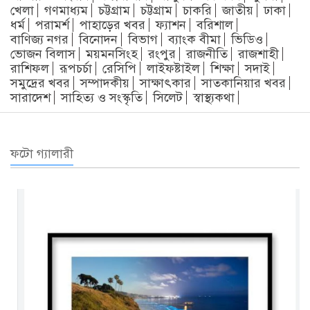
খেলা
গণমাধ্যম
চট্টগ্রাম
চট্টগ্রাম
চাকরি
জাতীয়
ঢাকা
ধর্ম
পরামর্শ
পাহাড়ের খবর
ফ্যাশন
বরিশাল
বাণিজ্য নগর
বিনোদন
বিভাগ
ব্যাংক বীমা
ভিডিও
ভোজন বিলাস
ময়মনসিংহ
রংপুর
রাজনীতি
রাজশাহী
রাশিফল
রূপচর্চা
রেসিপি
লাইফষ্টাইল
শিক্ষা
সদাই
সমুদ্রের খবর
সম্পাদকীয়
সাক্ষাৎকার
সাতকানিয়ার খবর
সারাদেশ
সাহিত্য ও সংস্কৃতি
সিলেট
স্বাস্থ্যকথা
ফটো গ্যালারী