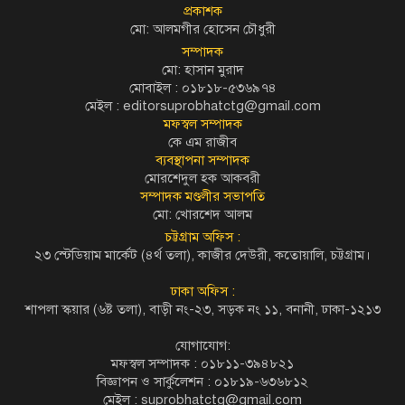
প্রকাশক
মো: আলমগীর হোসেন চৌধুরী
সম্পাদক
মো: হাসান মুরাদ
মোবাইল : ০১৮১৮-৫৩৬৯৭৪
মেইল :
editorsuprobhatctg@gmail.com
মফস্বল সম্পাদক
কে এম রাজীব
ব্যবস্থাপনা সম্পাদক
মোরশেদুল হক আকবরী
সম্পাদক মণ্ডলীর সভাপতি
মো: খোরশেদ আলম
চট্টগ্রাম অফিস :
২৩ স্টেডিয়াম মার্কেট (৪র্থ তলা), কাজীর দেউরী, কতোয়ালি, চট্টগ্রাম।
ঢাকা অফিস :
শাপলা স্কয়ার (৬ষ্ট তলা), বাড়ী নং-২৩, সড়ক নং ১১, বনানী, ঢাকা-১২১৩
যোগাযোগ:
মফস্বল সম্পাদক : ০১৮১১-৩৯৪৮২১
বিজ্ঞাপন ও সার্কুলেশন : ০১৮১৯-৬৩৬৮১২
মেইল :
suprobhatctg@gmail.com