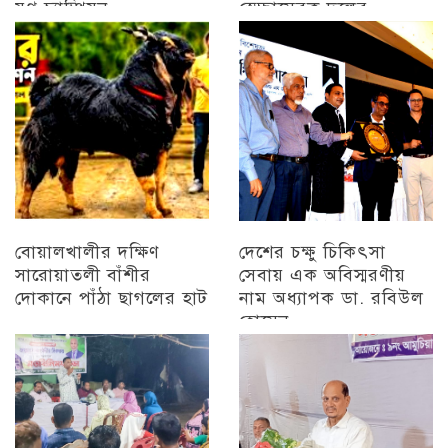
যুগ্ন চ্যাম্পিয়ন
স্বেচ্ছাসেবক দলের
প্রামাণ্যচিত্র প্রদর্শন ও
চট্টগ্রাম
বিজয় মিছিল
চট্টগ্রাম
বোয়ালখালীর দক্ষিণ
দেশের চক্ষু চিকিৎসা
সারোয়াতলী বাঁশীর
সেবায় এক অবিস্মরণীয়
দোকানে পাঁঠা ছাগলের হাট
নাম অধ্যাপক ডা. রবিউল
হোসেন
চট্টগ্রাম
চট্টগ্রাম