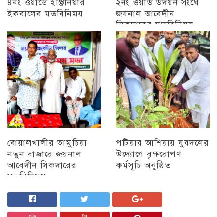
৪নং ওয়ার্ডে ইঞ্জিনিয়ার
২নং ওয়ার্ড উদয়ন সংঘে
ইকবালের মতবিনিময়
জয়নাল আবেদীন
সিকদারের মতবিনিময়
চট্টগ্রাম
অন্যান্য
বোয়ালখালীর আমুচিয়া
পটিয়ার আশিয়ায় যুবদলের
নতুন বাজারে জয়নাল
উদ্যোগে বৃক্ষরোপণ
আবেদীন সিকদারের
কর্মসূচি অনুষ্ঠিত
মতবিনিময়
অন্যান্য
চট্টগ্রাম