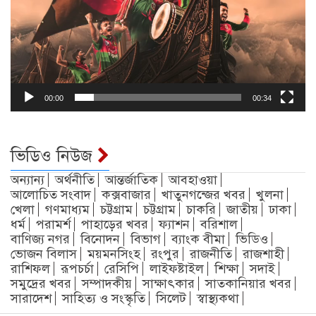
00:00
00:34
ভিডিও নিউজ
অন্যান্য
অর্থনীতি
আন্তর্জাতিক
আবহাওয়া
আলোচিত সংবাদ
কক্সবাজার
খাতুনগন্জের খবর
খুলনা
খেলা
গণমাধ্যম
চট্টগ্রাম
চট্টগ্রাম
চাকরি
জাতীয়
ঢাকা
ধর্ম
পরামর্শ
পাহাড়ের খবর
ফ্যাশন
বরিশাল
বাণিজ্য নগর
বিনোদন
বিভাগ
ব্যাংক বীমা
ভিডিও
ভোজন বিলাস
ময়মনসিংহ
রংপুর
রাজনীতি
রাজশাহী
রাশিফল
রূপচর্চা
রেসিপি
লাইফষ্টাইল
শিক্ষা
সদাই
সমুদ্রের খবর
সম্পাদকীয়
সাক্ষাৎকার
সাতকানিয়ার খবর
সারাদেশ
সাহিত্য ও সংস্কৃতি
সিলেট
স্বাস্থ্যকথা