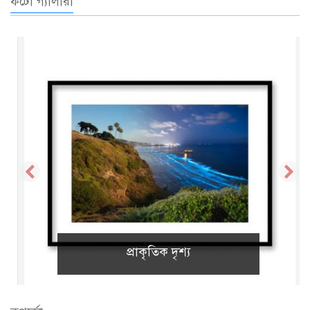
ফটো গ্যালারী
মন দূয়ারী..