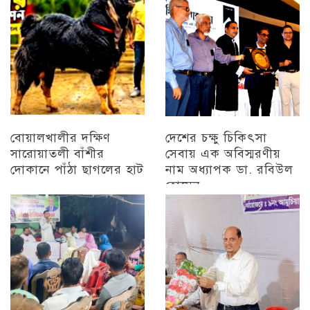
বিজয় মিছিল
চট্টগ্রাম
বোয়ালখালীর দক্ষিণ
দেশের চক্ষু চিকিৎসা
সারোয়াতলী বাঁশীর
সেবায় এক অবিস্মরণীয়
দোকানে পাঁঠা ছাগলের হাট
নাম অধ্যাপক ডা. রবিউল
হোসেন
চট্টগ্রাম
চট্টগ্রাম