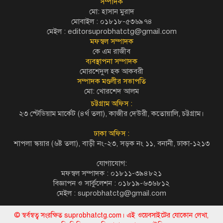
সম্পাদক
মো: হাসান মুরাদ
মোবাইল : ০১৮১৮-৫৩৬৯৭৪
মেইল :
editorsuprobhatctg@gmail.com
মফস্বল সম্পাদক
কে এম রাজীব
ব্যবস্থাপনা সম্পাদক
মোরশেদুল হক আকবরী
সম্পাদক মণ্ডলীর সভাপতি
মো: খোরশেদ আলম
চট্টগ্রাম অফিস :
২৩ স্টেডিয়াম মার্কেট (৪র্থ তলা), কাজীর দেউরী, কতোয়ালি, চট্টগ্রাম।
ঢাকা অফিস :
শাপলা স্কয়ার (৬ষ্ট তলা), বাড়ী নং-২৩, সড়ক নং ১১, বনানী, ঢাকা-১২১৩
যোগাযোগ:
মফস্বল সম্পাদক : ০১৮১১-৩৯৪৮২১
বিজ্ঞাপন ও সার্কুলেশন : ০১৮১৯-৬৩৬৮১২
মেইল :
suprobhatctg@gmail.com
© স্বর্বস্বত্ব সংরক্ষিত suprobhatctg.com। এই ওয়েবসাইটের যোকোন লেখা,