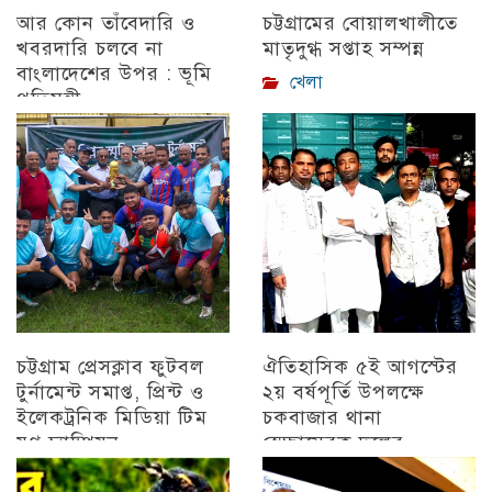
আর কোন তাঁবেদারি ও
চট্টগ্রামের বোয়ালখালীতে
খবরদারি চলবে না
মাতৃদুগ্ধ সপ্তাহ সম্পন্ন
বাংলাদেশের উপর : ভূমি
খেলা
প্রতিমন্ত্রী
চট্টগ্রাম
চট্টগ্রাম প্রেসক্লাব ফুটবল
ঐতিহাসিক ৫ই আগস্টের
টুর্নামেন্ট সমাপ্ত, প্রিন্ট ও
২য় বর্ষপূর্তি উপলক্ষে
ইলেকট্রনিক মিডিয়া টিম
চকবাজার থানা
যুগ্ন চ্যাম্পিয়ন
স্বেচ্ছাসেবক দলের
প্রামাণ্যচিত্র প্রদর্শন ও
চট্টগ্রাম