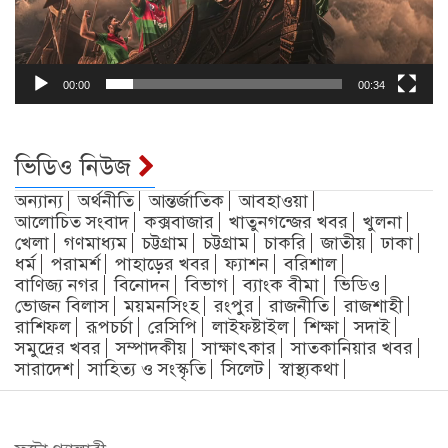
00:00
00:34
ভিডিও নিউজ
অন্যান্য
অর্থনীতি
আন্তর্জাতিক
আবহাওয়া
আলোচিত সংবাদ
কক্সবাজার
খাতুনগন্জের খবর
খুলনা
খেলা
গণমাধ্যম
চট্টগ্রাম
চট্টগ্রাম
চাকরি
জাতীয়
ঢাকা
ধর্ম
পরামর্শ
পাহাড়ের খবর
ফ্যাশন
বরিশাল
বাণিজ্য নগর
বিনোদন
বিভাগ
ব্যাংক বীমা
ভিডিও
ভোজন বিলাস
ময়মনসিংহ
রংপুর
রাজনীতি
রাজশাহী
রাশিফল
রূপচর্চা
রেসিপি
লাইফষ্টাইল
শিক্ষা
সদাই
সমুদ্রের খবর
সম্পাদকীয়
সাক্ষাৎকার
সাতকানিয়ার খবর
সারাদেশ
সাহিত্য ও সংস্কৃতি
সিলেট
স্বাস্থ্যকথা