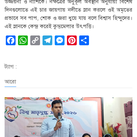
উজ্জয়নী ও নাশিকে। নক্ষত্রের অনুকূল অবস্থান অনুযায়ী বিশেষ
দিনগুলোতে এই চার জায়গায় নদীতে স্নান করলে ওই অমৃতের
প্রভাবে সব পাপ, শোক ও জরা ধুয়ে যায় বলে বিশ্বাস হিন্দুদের।
এই স্নানকে কেন্দ্র করেই কুম্ভমেলার উৎপত্তি।
Facebook
WhatsApp
Copy
Telegram
Messenger
Pinterest
Share
Link
ট্যাগ :
আরো