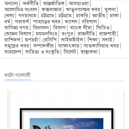
অন্যান্য
অর্থনীতি
আন্তর্জাতিক
আবহাওয়া
আলোচিত সংবাদ
কক্সবাজার
খাতুনগন্জের খবর
খুলনা
খেলা
গণমাধ্যম
চট্টগ্রাম
চট্টগ্রাম
চাকরি
জাতীয়
ঢাকা
ধর্ম
পরামর্শ
পাহাড়ের খবর
ফ্যাশন
বরিশাল
বাণিজ্য নগর
বিনোদন
বিভাগ
ব্যাংক বীমা
ভিডিও
ভোজন বিলাস
ময়মনসিংহ
রংপুর
রাজনীতি
রাজশাহী
রাশিফল
রূপচর্চা
রেসিপি
লাইফষ্টাইল
শিক্ষা
সদাই
সমুদ্রের খবর
সম্পাদকীয়
সাক্ষাৎকার
সাতকানিয়ার খবর
সারাদেশ
সাহিত্য ও সংস্কৃতি
সিলেট
স্বাস্থ্যকথা
ফটো গ্যালারী