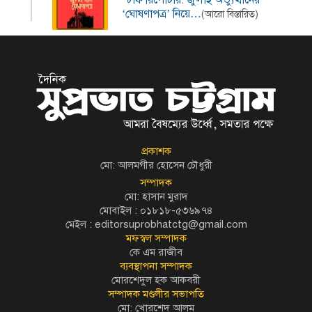
‘ঘোষণাপত্র’ নিয়ে…
(আরো বিস্তারিত)
প্রকাশক
মো: আলমগীর হোসেন চৌধুরী
সম্পাদক
মো: হাসান মুরাদ
মোবাইল : ০১৮১৮-৫৩৬৯৭৪
মেইল :
editorsuprobhatctg@gmail.com
মফস্বল সম্পাদক
কে এম রাজীব
ব্যবস্থাপনা সম্পাদক
মোরশেদুল হক আকবরী
সম্পাদক মণ্ডলীর সভাপতি
মো: খোরশেদ আলম