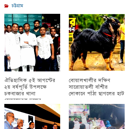
চট্টগ্রাম
ঐতিহাসিক ৫ই আগস্টের
বোয়ালখালীর দক্ষিণ
২য় বর্ষপূর্তি উপলক্ষে
সারোয়াতলী বাঁশীর
চকবাজার থানা
দোকানে পাঁঠা ছাগলের হাট
স্বেচ্ছাসেবক দলের
চট্টগ্রাম
প্রামাণ্যচিত্র প্রদর্শন ও
বিজয় মিছিল
চট্টগ্রাম