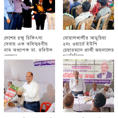
দেশের চক্ষু চিকিৎসা
বোয়ালখালীর আমুচিয়া
সেবায় এক অবিস্মরণীয়
২নং ওয়ার্ডে ইউপি
নাম অধ্যাপক ডা. রবিউল
চেয়ারম্যান প্রার্থী জয়নালের
হোসেন
মতবিনিময়
চট্টগ্রাম
চট্টগ্রাম