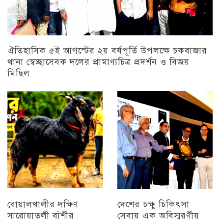
ঐতিহাসিক ৫ই আগস্টের ২য় বর্ষপূর্তি উপলক্ষে চকবাজার
থানা স্বেচ্ছাসেবক দলের প্রামাণ্যচিত্র প্রদর্শন ও বিজয়
মিছিল
চট্টগ্রাম
বোয়ালখালীর দক্ষিণ
দেশের চক্ষু চিকিৎসা
সারোয়াতলী বাঁশীর
সেবায় এক অবিস্মরণীয়