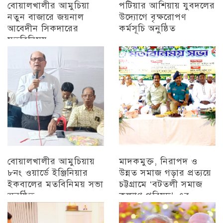
বোয়ালখালীর আমুচিয়া
পটিয়ার আশিয়ায় যুবদলের
নতুন বাজারে জয়নাল
উদ্যোগে বৃক্ষরোপণ
আবেদীন সিকদারের
কর্মসূচি অনুষ্ঠিত
মতবিনিময়
অন্যান্য
চট্টগ্রাম
বোয়ালখালীর আমুচিয়ায়
মাদকমুক্ত, নিরাপদ ও
৮নং ওয়ার্ডে ইঞ্জিনিয়ার
উন্নত সমাজ গড়ার প্রত্যয়ে
ইকবালের মতবিনিময় সভা
চট্টগ্রামে ‘বটতলী সমাজ
অনুষ্ঠিত
কল্যাণ পরিষদ’-এর
মতবিনিময় সভা অনুষ্ঠিত
চট্টগ্রাম
চট্টগ্রাম