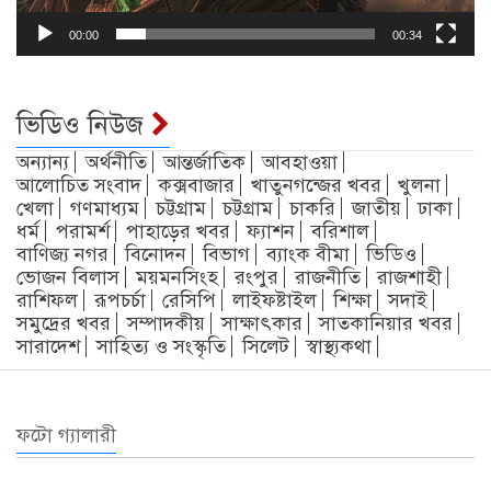
00:00
00:34
ভিডিও নিউজ
অন্যান্য
অর্থনীতি
আন্তর্জাতিক
আবহাওয়া
আলোচিত সংবাদ
কক্সবাজার
খাতুনগন্জের খবর
খুলনা
খেলা
গণমাধ্যম
চট্টগ্রাম
চট্টগ্রাম
চাকরি
জাতীয়
ঢাকা
ধর্ম
পরামর্শ
পাহাড়ের খবর
ফ্যাশন
বরিশাল
বাণিজ্য নগর
বিনোদন
বিভাগ
ব্যাংক বীমা
ভিডিও
ভোজন বিলাস
ময়মনসিংহ
রংপুর
রাজনীতি
রাজশাহী
রাশিফল
রূপচর্চা
রেসিপি
লাইফষ্টাইল
শিক্ষা
সদাই
সমুদ্রের খবর
সম্পাদকীয়
সাক্ষাৎকার
সাতকানিয়ার খবর
সারাদেশ
সাহিত্য ও সংস্কৃতি
সিলেট
স্বাস্থ্যকথা
ফটো গ্যালারী