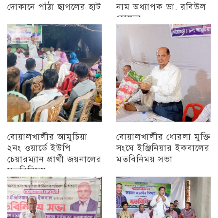
দোকানে পাঁঠা ছাগলের হাট
নাম অধ্যাপক ডা. রবিউল
হোসেন
চট্টগ্রাম
চট্টগ্রাম
বোয়ালখালীর আমুচিয়া
বোয়ালখালীর ধোরলা মুক্তি
২নং ওয়ার্ডে ইউপি
সংঘে ইঞ্জিনিয়ার ইকবালের
চেয়ারম্যান প্রার্থী জয়নালের
মতবিনিময় সভা
মতবিনিময়
চট্টগ্রাম
চট্টগ্রাম