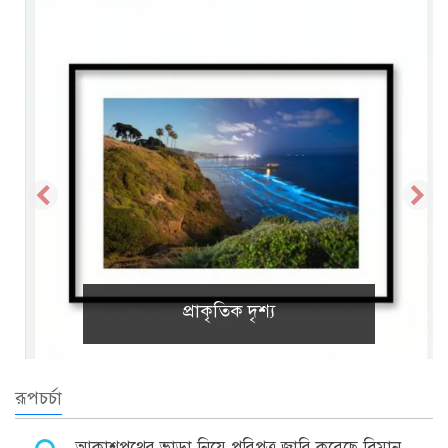
প্রাকৃতিক দৃশ্য
রূপচর্চা
আকাশপথের ভাড়া নিয়ে পরিপত্র জারি করেছে বিমান