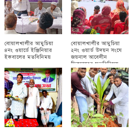
বোয়ালখালীর আমুচিয়া
বোয়ালখালীর আমুচিয়া
৪নং ওয়ার্ডে ইঞ্জিনিয়ার
২নং ওয়ার্ড উদয়ন সংঘে
ইকবালের মতবিনিময়
জয়নাল আবেদীন
সিকদারের মতবিনিময়
চট্টগ্রাম
অন্যান্য