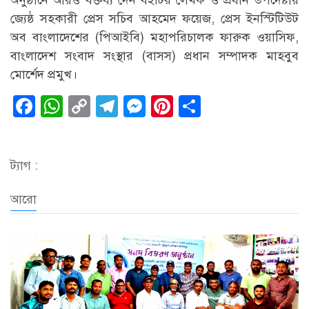
অনুষ্ঠানে আরও বক্তব্য দেন বইটির লেখক ও প্রধান উপদেষ্টার
জ্যেষ্ঠ সহকারী প্রেস সচিব আহমেদ ফয়েজ, প্রেস ইনস্টিটিউট
অব বাংলাদেশের (পিআইবি) মহাপরিচালক ফারুক ওয়াসিফ,
বাংলাদেশ সংবাদ সংস্থার (বাসস) প্রধান সম্পাদক মাহবুব
মোর্শেদ প্রমুখ।
Facebook
WhatsApp
Copy
Telegram
Messenger
Pinterest
Share
Link
ট্যাগ :
আরো