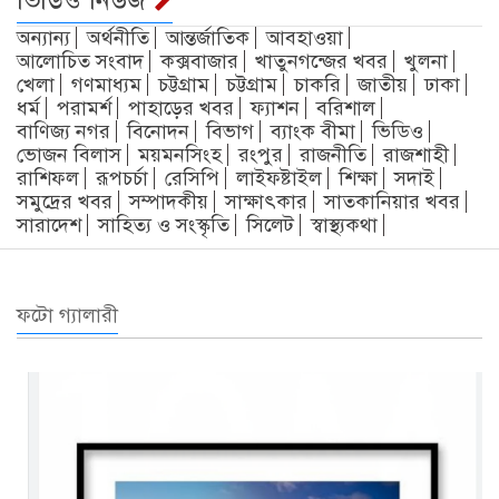
অন্যান্য
অর্থনীতি
আন্তর্জাতিক
আবহাওয়া
আলোচিত সংবাদ
কক্সবাজার
খাতুনগন্জের খবর
খুলনা
খেলা
গণমাধ্যম
চট্টগ্রাম
চট্টগ্রাম
চাকরি
জাতীয়
ঢাকা
ধর্ম
পরামর্শ
পাহাড়ের খবর
ফ্যাশন
বরিশাল
বাণিজ্য নগর
বিনোদন
বিভাগ
ব্যাংক বীমা
ভিডিও
ভোজন বিলাস
ময়মনসিংহ
রংপুর
রাজনীতি
রাজশাহী
রাশিফল
রূপচর্চা
রেসিপি
লাইফষ্টাইল
শিক্ষা
সদাই
সমুদ্রের খবর
সম্পাদকীয়
সাক্ষাৎকার
সাতকানিয়ার খবর
সারাদেশ
সাহিত্য ও সংস্কৃতি
সিলেট
স্বাস্থ্যকথা
ফটো গ্যালারী