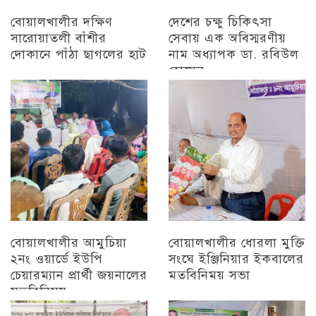
বোয়ালখালীর দক্ষিণ
দেশের চক্ষু চিকিৎসা
সারোয়াতলী বাঁশীর
সেবায় এক অবিস্মরণীয়
দোকানে পাঁঠা ছাগলের হাট
নাম অধ্যাপক ডা. রবিউল
হোসেন
চট্টগ্রাম
চট্টগ্রাম
বোয়ালখালীর আমুচিয়া
বোয়ালখালীর ধোরলা মুক্তি
২নং ওয়ার্ডে ইউপি
সংঘে ইঞ্জিনিয়ার ইকবালের
চেয়ারম্যান প্রার্থী জয়নালের
মতবিনিময় সভা
মতবিনিময়
চট্টগ্রাম
চট্টগ্রাম