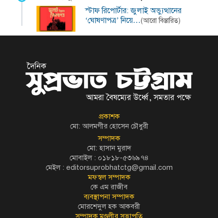
স্টাফ রিপোর্টার: জুলাই অভ্যুত্থানের
‘ঘোষণাপত্র’ নিয়ে…
(আরো বিস্তারিত)
প্রকাশক
মো: আলমগীর হোসেন চৌধুরী
সম্পাদক
মো: হাসান মুরাদ
মোবাইল : ০১৮১৮-৫৩৬৯৭৪
মেইল :
editorsuprobhatctg@gmail.com
মফস্বল সম্পাদক
কে এম রাজীব
ব্যবস্থাপনা সম্পাদক
মোরশেদুল হক আকবরী
সম্পাদক মণ্ডলীর সভাপতি