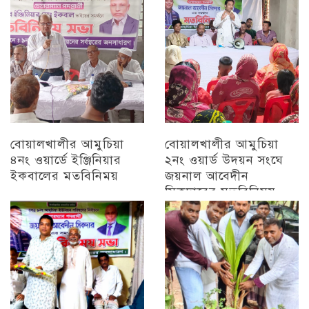
বোয়ালখালীর আমুচিয়া
বোয়ালখালীর আমুচিয়া
৪নং ওয়ার্ডে ইঞ্জিনিয়ার
২নং ওয়ার্ড উদয়ন সংঘে
ইকবালের মতবিনিময়
জয়নাল আবেদীন
সিকদারের মতবিনিময়
চট্টগ্রাম
অন্যান্য