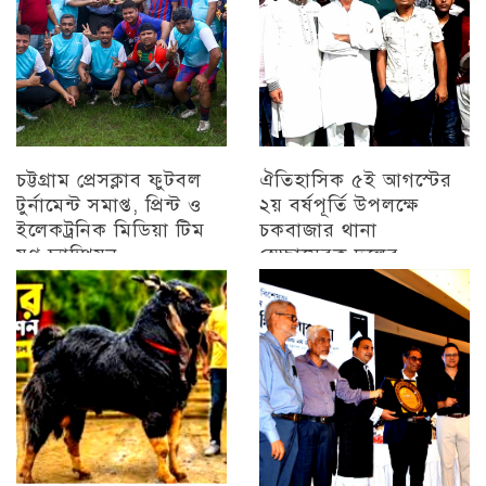
চট্টগ্রাম প্রেসক্লাব ফুটবল
ঐতিহাসিক ৫ই আগস্টের
টুর্নামেন্ট সমাপ্ত, প্রিন্ট ও
২য় বর্ষপূর্তি উপলক্ষে
ইলেকট্রনিক মিডিয়া টিম
চকবাজার থানা
যুগ্ন চ্যাম্পিয়ন
স্বেচ্ছাসেবক দলের
প্রামাণ্যচিত্র প্রদর্শন ও
চট্টগ্রাম
বিজয় মিছিল
চট্টগ্রাম