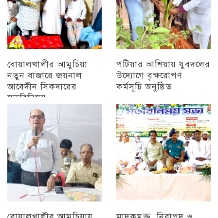
বোয়ালখালীর আমুচিয়া
পটিয়ার আশিয়ায় যুবদলের
নতুন বাজারে জয়নাল
উদ্যোগে বৃক্ষরোপণ
আবেদীন সিকদারের
কর্মসূচি অনুষ্ঠিত
মতবিনিময়
অন্যান্য
চট্টগ্রাম
বোয়ালখালীর আমুচিয়ায়
মাদকমুক্ত, নিরাপদ ও