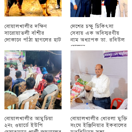
বোয়ালখালীর দক্ষিণ
দেশের চক্ষু চিকিৎসা
সারোয়াতলী বাঁশীর
সেবায় এক অবিস্মরণীয়
দোকানে পাঁঠা ছাগলের হাট
নাম অধ্যাপক ডা. রবিউল
হোসেন
চট্টগ্রাম
চট্টগ্রাম
বোয়ালখালীর আমুচিয়া
বোয়ালখালীর ধোরলা মুক্তি
২নং ওয়ার্ডে ইউপি
সংঘে ইঞ্জিনিয়ার ইকবালের
চেয়ারম্যান প্রার্থী জয়নালের
মতবিনিময় সভা