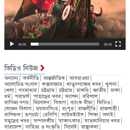
00:00
00:34
ভিডিও নিউজ
অন্যান্য
অর্থনীতি
আন্তর্জাতিক
আবহাওয়া
আলোচিত সংবাদ
কক্সবাজার
খাতুনগন্জের খবর
খুলনা
খেলা
গণমাধ্যম
চট্টগ্রাম
চট্টগ্রাম
চাকরি
জাতীয়
ঢাকা
ধর্ম
পরামর্শ
পাহাড়ের খবর
ফ্যাশন
বরিশাল
বাণিজ্য নগর
বিনোদন
বিভাগ
ব্যাংক বীমা
ভিডিও
ভোজন বিলাস
ময়মনসিংহ
রংপুর
রাজনীতি
রাজশাহী
রাশিফল
রূপচর্চা
রেসিপি
লাইফষ্টাইল
শিক্ষা
সদাই
সমুদ্রের খবর
সম্পাদকীয়
সাক্ষাৎকার
সাতকানিয়ার খবর
সারাদেশ
সাহিত্য ও সংস্কৃতি
সিলেট
স্বাস্থ্যকথা