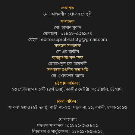
প্রকাশক
মো: আলমগীর হোসেন চৌধুরী
সম্পাদক
মো: হাসান মুরাদ
মোবাইল : ০১৮১৮-৫৩৬৯৭৪
মেইল :
editorsuprobhatctg@gmail.com
মফস্বল সম্পাদক
কে এম রাজীব
ব্যবস্থাপনা সম্পাদক
মোরশেদুল হক আকবরী
সম্পাদক মণ্ডলীর সভাপতি
মো: খোরশেদ আলম
চট্টগ্রাম অফিস :
২৩ স্টেডিয়াম মার্কেট (৪র্থ তলা), কাজীর দেউরী, কতোয়ালি, চট্টগ্রাম।
ঢাকা অফিস :
শাপলা স্কয়ার (৬ষ্ট তলা), বাড়ী নং-২৩, সড়ক নং ১১, বনানী, ঢাকা-১২১৩
যোগাযোগ:
মফস্বল সম্পাদক : ০১৮১১-৩৯৪৮২১
বিজ্ঞাপন ও সার্কুলেশন : ০১৮১৯-৬৩৬৮১২