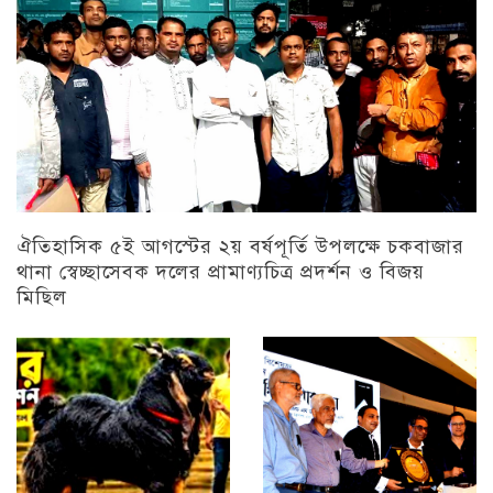
ঐতিহাসিক ৫ই আগস্টের ২য় বর্ষপূর্তি উপলক্ষে চকবাজার
থানা স্বেচ্ছাসেবক দলের প্রামাণ্যচিত্র প্রদর্শন ও বিজয়
মিছিল
চট্টগ্রাম