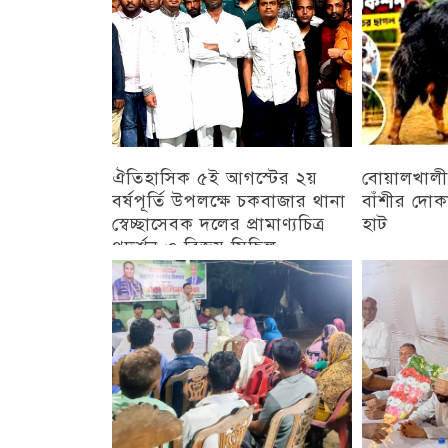
ঐতিহাসিক ৫ই আগস্টের ২য়
বোয়ালখালী
বর্ষপূর্তি উপলক্ষে চকবাজার থানা
বাঁশীর দোক
স্বেচ্ছাসেবক দলের প্রামাণ্যচিত্র
হাট
প্রদর্শন ও বিজয় মিছিল
চট্টগ্রাম
চট্টগ্রাম