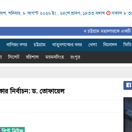
েশ, শনিবার, ৮ আগস্ট ২০২৬ ইং ,
২৪শে শ্রাবণ, ১৪৩৩ বঙ্গাব্দ
সকাল ৮:৩
চট্টগ্রাম মহানগরকে একটি পরিকল্পি
বাণিজ্য নগর
চট্টগ্রাম
খাতুনগন্জের খবর
খেলা
বিনোদন
ভিড
া
সিলেট
বরিশাল
ময়মনসিংহ
রংপুর
রকার নির্বাচন: ড. তোফায়েল