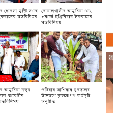
 ধোরলা মুক্তি সংঘে
বোয়ালখালীর আমুচিয়া ৪নং
র ইকবালের মতবিনিময়
ওয়ার্ডে ইঞ্জিনিয়ার ইকবালের
মতবিনিময়
চট্টগ্রাম
Vid
Play
র আমুচিয়া নতুন
পটিয়ার আশিয়ায় যুবদলের
নাল আবেদীন
উদ্যোগে বৃক্ষরোপণ কর্মসূচি
মতবিনিময়
অনুষ্ঠিত
অন্যান্য