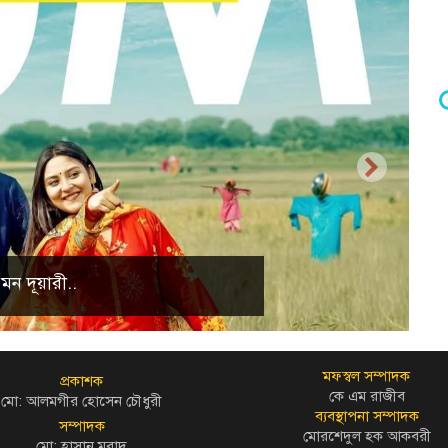
্রাকৃতিক দৃশ্য
মফস্বল সম্পাদক
প্রকাশক
কে এম রাজীব
মো: আলমগীর হোসেন চৌধুরী
ব্যবস্থাপনা সম্পাদক
সম্পাদক
মোরশেদুল হক আকবরী
মো: হাসান মুরাদ