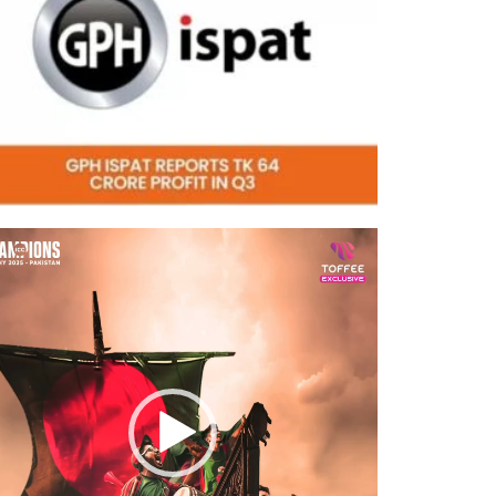
eo
er